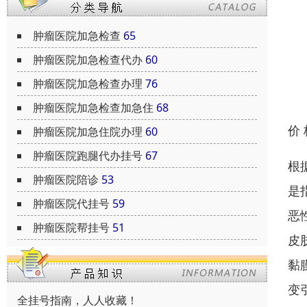
肿瘤医院加急检查
65
肿瘤医院加急检查代办
60
肿瘤医院加急检查办理
76
肿瘤医院加急检查加急住
68
价
肿瘤医院加急住院办理
60
肿瘤医院跑腿代办挂号
67
根
肿瘤医院陪诊
53
是
肿瘤医院代挂号
59
恶
肿瘤医院帮挂号
51
皮
黏
变
全挂号指南，人人收藏！