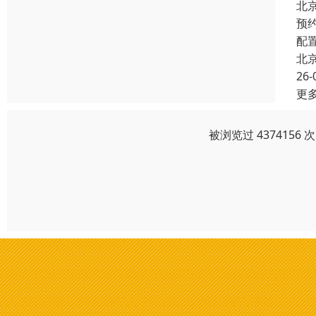
北
预
配
北
26-
更
被浏览过 437415