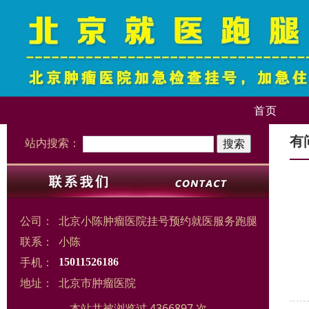
首页
有
站内搜索：
公司：
北京小陈肿瘤医院挂号预约就医服务跑腿
联系：
小陈
手机：
15011526186
地址：
北京市肿瘤医院
本站共被浏览过 4366897 次