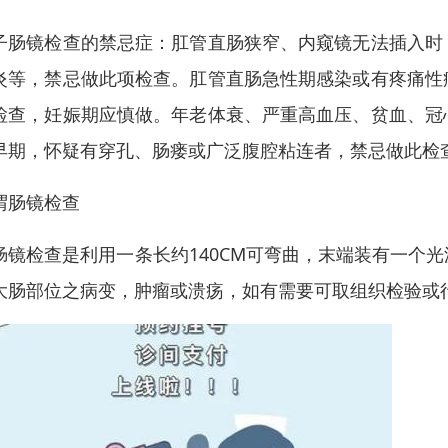
子肠镜检查的禁忌症：肛管直肠狭窄、内窥镜无法插入时
炎等，禁忌做此项检查。肛管直肠急性期感染或有疼痛性
检查，妊娠期应慎做。年老体衰、严重高血压、贫血、冠
早期，怀疑有穿孔、肠瘘或广泛腹腔粘连者，禁忌做此检
谓肠镜检查
肠镜检查是利用一条长约140CM可弯曲，末端装有一个
大肠部位之病变，肿瘤或溃疡，如有需要可取组织检验或