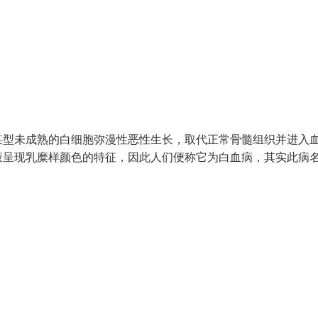
某型未成熟的白细胞弥漫性恶性生长，取代正常骨髓组织并进入
液呈现乳糜样颜色的特征，因此人们便称它为白血病，其实此病