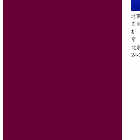
北
血
析
窄
北
24-