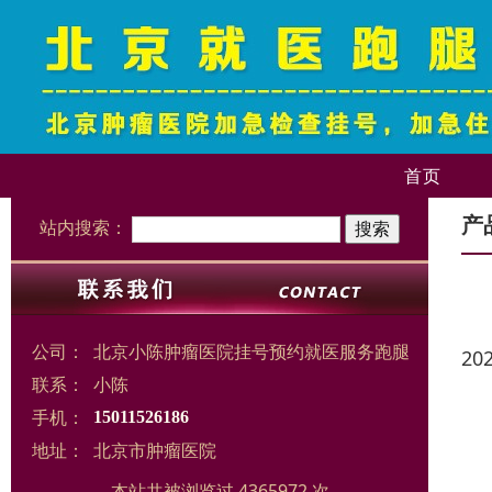
首页
产
站内搜索：
公司：
北京小陈肿瘤医院挂号预约就医服务跑腿
20
联系：
小陈
手机：
15011526186
地址：
北京市肿瘤医院
本站共被浏览过 4365972 次